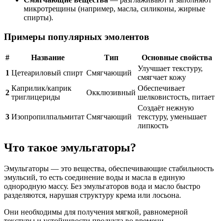
микротрещины (например, масла, силиконы, жирные
спирты).
Примеры популярных эмолентов
#
Название
Тип
Основные свойства
Улучшает текстуру,
1
Цетеариловый спирт
Смягчающий
смягчает кожу
Каприлик/каприк
Обеспечивает
2
Окклюзивный
триглицериды
шелковистость, питает
Создаёт нежную
3
Изопропилпальмитат
Смягчающий
текстуру, уменьшает
липкость
Что такое эмульгаторы?
Эмульгаторы — это вещества, обеспечивающие стабильность
эмульсий, то есть соединение воды и масла в единую
однородную массу. Без эмульгаторов вода и масло быстро
разделяются, нарушая структуру крема или лосьона.
Они необходимы для получения мягкой, равномерной
текстуры и устойчивости продукта во времени.