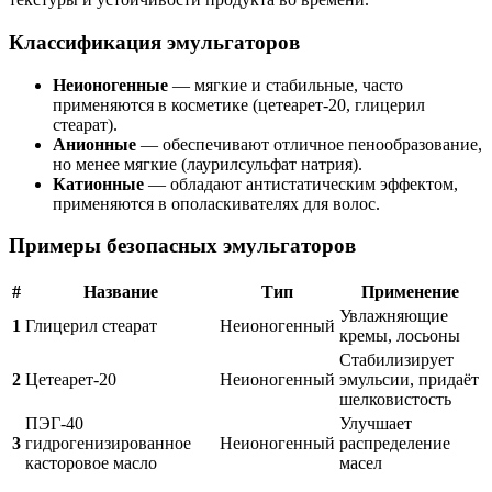
Классификация эмульгаторов
Неионогенные
— мягкие и стабильные, часто
применяются в косметике (цетеарет-20, глицерил
стеарат).
Анионные
— обеспечивают отличное пенообразование,
но менее мягкие (лаурилсульфат натрия).
Катионные
— обладают антистатическим эффектом,
применяются в ополаскивателях для волос.
Примеры безопасных эмульгаторов
#
Название
Тип
Применение
Увлажняющие
1
Глицерил стеарат
Неионогенный
кремы, лосьоны
Стабилизирует
2
Цетеарет-20
Неионогенный
эмульсии, придаёт
шелковистость
ПЭГ-40
Улучшает
3
гидрогенизированное
Неионогенный
распределение
касторовое масло
масел